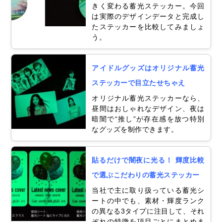
きく変わる蓄光ステッカー。今回
は実際のデザインデータと完成し
たステッカーを比較してみましょ
う。
アイドルグッズはオリジナル蓄光
ステッカーで目立たせちゃえ
オリジナル蓄光ステッカーなら、
昼間はおしゃれなデザイン、夜は
暗闇で“推し”が存在感を放つ特別
なグッズを制作できます。
貼るだけで闇夜に光る！ 輝度比較
で選ぶこだわりの蓄光ステッカー
当社で主に取り扱っている蓄光シ
ートの中でも、素材・輝度ランク
の異なる3タイプに注目して、それ
ぞれの特徴を項目ごとにまとめま