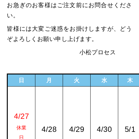
お急ぎのお客様はご注文前にお問合せくださ
い。
皆様には大変ご迷惑をお掛けしますが、どう
ぞよろしくお願い申し上げます。
小松プロセス
日
月
火
水
木
4/27
休業
4/28
4/29
4/30
5/1
日