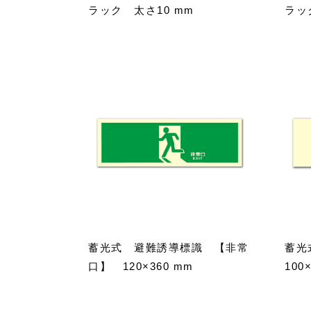
ラック 太さ10 mm
ラッ
蓄光式 避難誘導標識 【非常
蓄光
口】 120×360 mm
100