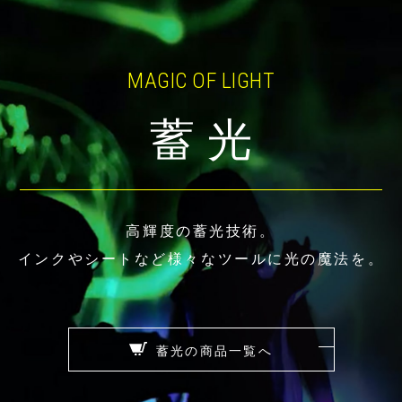
MAGIC OF LIGHT
蓄 光
高輝度の蓄光技術。
インクやシートなど
様々なツールに光の魔法を。
蓄光の商品一覧へ