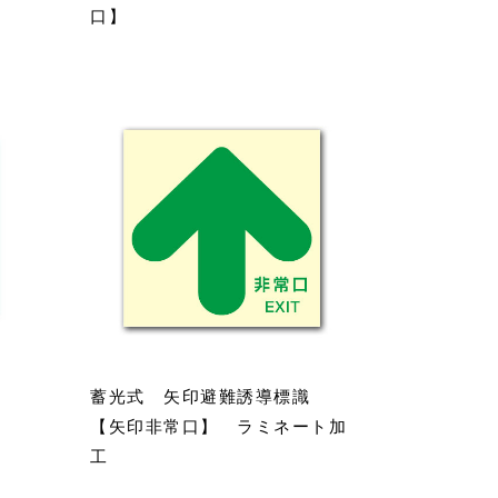
口】
識
蓄光式 矢印避難誘導標識
【矢印非常口】 ラミネート加
工