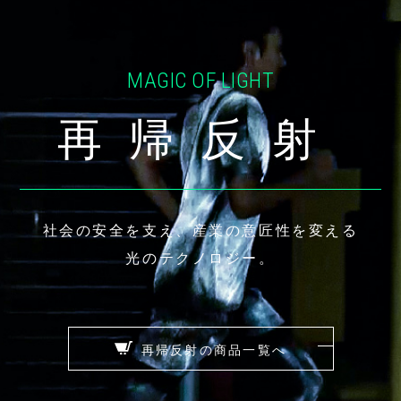
MAGIC OF LIGHT
再帰反射
社会の安全を支え、産業の意匠性を変える
光のテクノロジー。
再帰反射の商品一覧へ