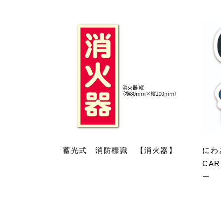
蓄光式 消防標識 【消火器】
にわ
CA
ー