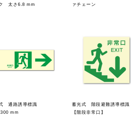
ク 太さ6.8 mm
ァチェーン
式 通路誘導標識
蓄光式 階段避難誘導標
×300 mm
【階段非常口】