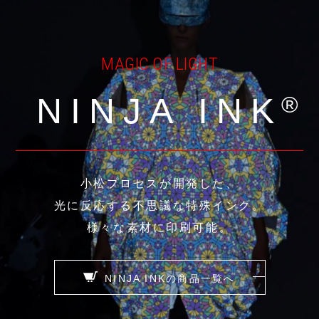
MAGIC OF LIGHT
NINJA INK
小松プロセスが開発した、
光に反応する不思議な特殊インク。
様々な素材に印刷可能。
NINJA INKの商品一覧へ