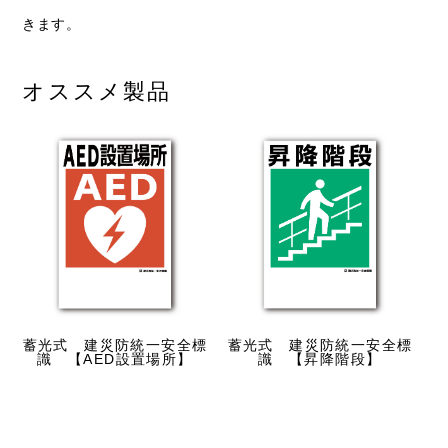
きます。
オススメ製品
蓄光式 建災防統一安全標
蓄光式 建災防統一安全標
蓄
識 【AED設置場所】
識 【昇降階段】