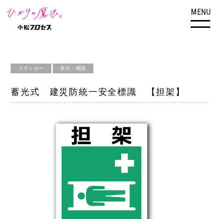
MENU
ステッカー
表示・標識
蓄光式 建災防統一安全標識 【担架】