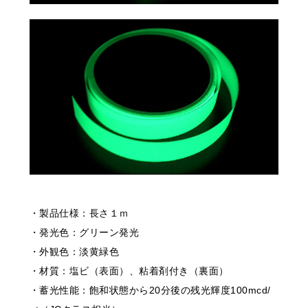
・製品仕様：長さ１ｍ
・発光色：グリーン発光
・外観色：淡黄緑色
・材質：塩ビ（表面）、粘着剤付き（裏面）
・蓄光性能：飽和状態から20分後の残光輝度100mcd/