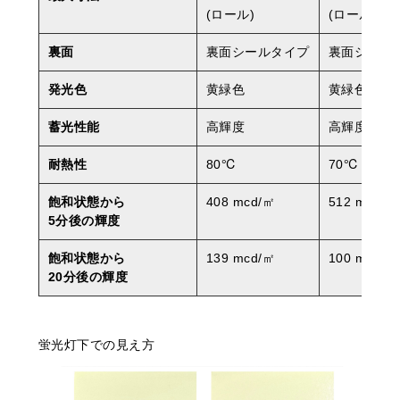
(ロール)
(ロール)
裏面
裏面シールタイプ
裏面シール
発光色
黄緑色
黄緑色
蓄光性能
高輝度
高輝度
耐熱性
80℃
70℃
飽和状態から
408 mcd/㎡
512 mcd/㎡
5分後の輝度
飽和状態から
139 mcd/㎡
100 mcd/㎡
20分後の輝度
蛍光灯下での見え方