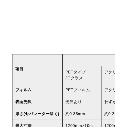
項目
PETタイプ
アクリルタ
JCクラス
フィルム
PETフィルム
アクリルフ
表面光沢
光沢あり
わずかに光
厚さ(セパレーター除く)
約0.35mm
約0.22mm
最大寸法
1200mm×10m
1200mm×1